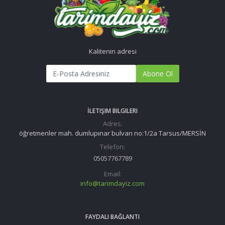
Kalitenin adresi
Abone Ol
İLETIŞIM BILGILERI
Adres:
öğretmenler mah. dumlupınar bulvarı no:1/2a Tarsus/MERSİN
Telefon:
05057767789
Email:
info@tarimdayiz.com
FAYDALI BAĞLANTI