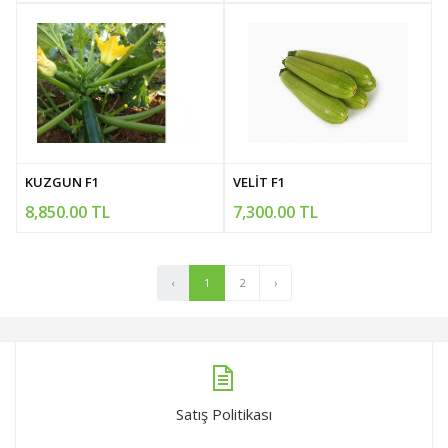
KUZGUN F1
VELİT F1
8,850.00 TL
7,300.00 TL
‹
1
2
›
Satış Politikası