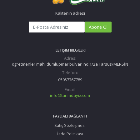
Kalitenin adresi
Abone Ol
İLETIŞIM BILGILERI
Adres:
öğretmenler mah. dumlupınar bulvarı no:1/2a Tarsus/MERSİN
Telefon:
05057767789
Email:
info@tarimdayiz.com
FAYDALI BAĞLANTI
Satış Sözleşmesi
İade Politikası