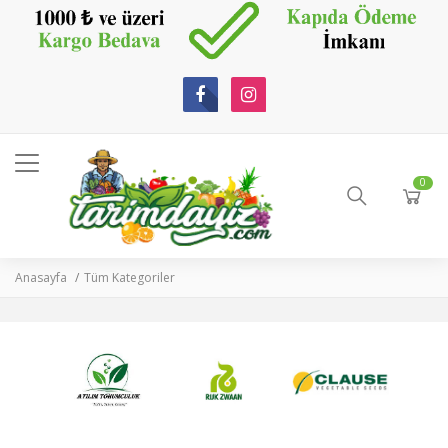
0
Anasayfa
Tüm Kategoriler