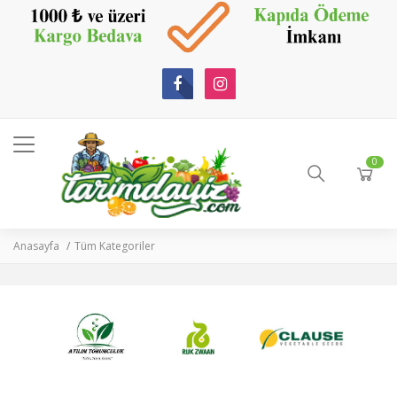
0
Anasayfa
Tüm Kategoriler