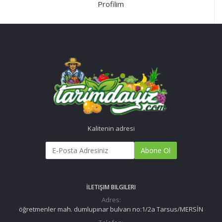
Profilim
Kalitenin adresi
Abone Ol
İLETIŞIM BILGILERI
Adres:
öğretmenler mah. dumlupınar bulvarı no:1/2a Tarsus/MERSİN