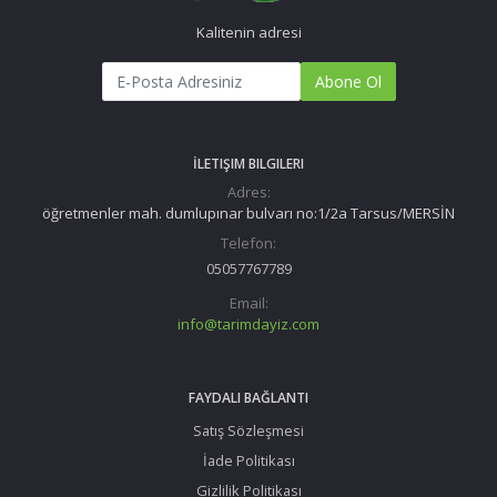
Kalitenin adresi
Abone Ol
İLETIŞIM BILGILERI
Adres:
öğretmenler mah. dumlupınar bulvarı no:1/2a Tarsus/MERSİN
Telefon:
05057767789
Email:
info@tarimdayiz.com
FAYDALI BAĞLANTI
Satış Sözleşmesi
İade Politikası
Gizlilik Politikası